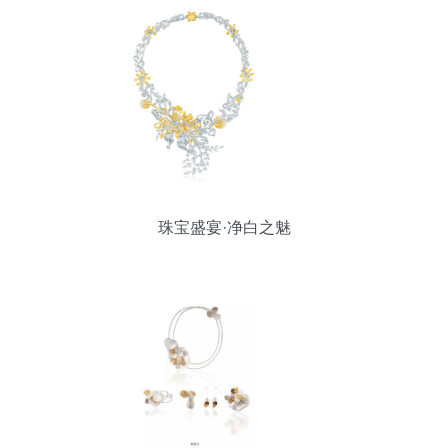
珠宝盛宴·净白之魅