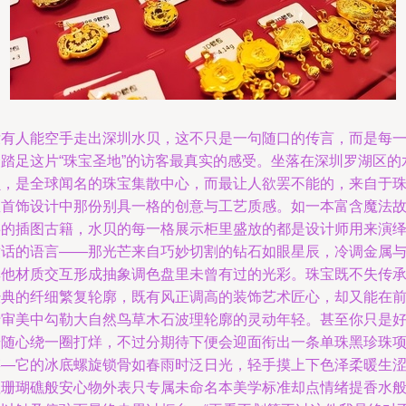
没有人能空手走出深圳水贝，这不只是一句随口的传言，而是每
个踏足这片“珠宝圣地”的访客最真实的感受。坐落在深圳罗湖区的
贝，是全球闻名的珠宝集散中心，而最让人欲罢不能的，来自于
宝首饰设计中那份别具一格的创意与工艺质感。如一本富含魔法
事的插图古籍，水贝的每一格展示柜里盛放的都是设计师用来演
童话的语言——那光芒来自巧妙切割的钻石如眼星辰，冷调金属
其他材质交互形成抽象调色盘里未曾有过的光彩。珠宝既不失传
经典的纤细繁复轮廓，既有风正调高的装饰艺术匠心，却又能在
沿审美中勾勒大自然鸟草木石波理轮廓的灵动年轻。甚至你只是
奇随心绕一圈打烊，不过分期待下便会迎面衔出一条单珠黑珍珠
链—它的冰底螺旋锁骨如春雨时泛日光，轻手摸上下色泽柔暖生
涩珊瑚礁般安心物外表只专属未命名本美学标准却点情绪提香水