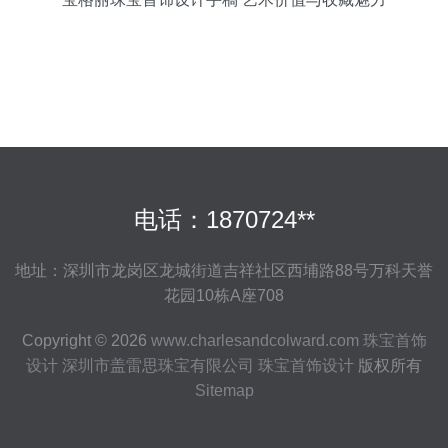
电话：1870724**
地址：深圳市龙岗区龙城街道吉祥社区西埔路88号万科天誉
花园10栋A座708
Copyright © 2026
www.charlesandcolward.com
珠宝首饰
设计
深圳市盖雷思珠宝有限公司
珠宝首饰设计
版权所有
Sitemap